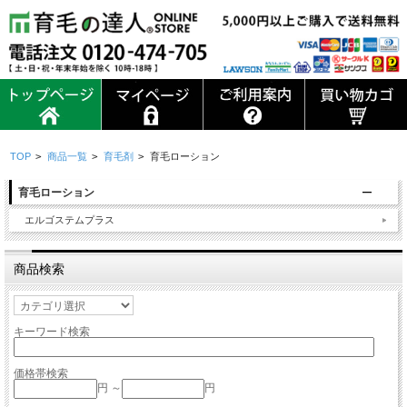
TOP
>
商品一覧
>
育毛剤
>
育毛ローション
育毛ローション
エルゴステムプラス
商品検索
キーワード検索
価格帯検索
円 ～
円