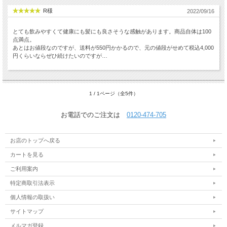
R様
2022/09/16
とても飲みやすくて健康にも髪にも良さそうな感触があります。商品自体は100
点満点。
あとはお値段なのですが、送料が550円かかるので、元の値段がせめて税込4,000
円くらいならぜひ続けたいのですが…
1 / 1ページ（全5件）
お電話でのご注文は
0120-474-705
お店のトップへ戻る
カートを見る
ご利用案内
特定商取引法表示
個人情報の取扱い
サイトマップ
メルマガ登録