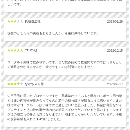
しいです。
長嶺信之様
2023/01/29
現在のところ何の実感もありませんが、今後に期待しています。
COMS様
2022/10/15
ヨーグルト風味で飲みやすいです。まだ飲み始めて数週間ですのではっきりとし
て効果は分かりませんが、続けやすいのは間違いありません。
なかちゃん様
2022/09/17
先日手元に届いたプロテインですが、早速味わってみると既存のスポーツ用の物
とは違い内容物が絡み合ってなのか若干の粉っぽさが残るように思います。また
味ですがヨーグルトっぽい味でのど越しはいいと思いました。料金は良質なソイ
プロテインとその他の混合物のため頑張っていただいていると思います。シェイ
ク後の泡立ちの多さも気になりますが、泡までしっかりいただいています。今後
の改善希望も入れて★4つにしました。